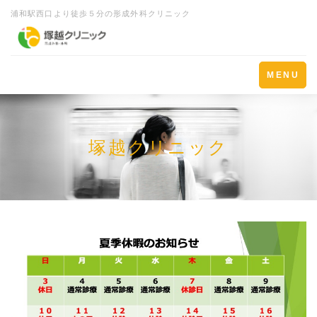
浦和駅西口より徒歩５分の形成外科クリニック
Toggle
MENU
navigation
塚越クリニック